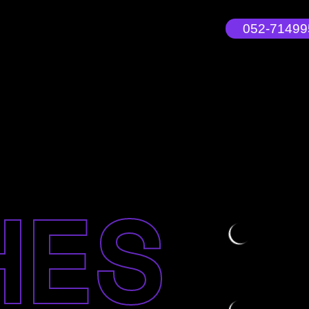
052-71499
HES